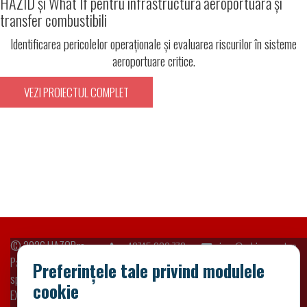
HAZID și What If pentru infrastructură aeroportuară și
transfer combustibili
Identificarea pericolelor operaționale și evaluarea riscurilor în sisteme
aeroportuare critice.
VEZI PROIECTUL COMPLET
© 2026
HAZOP.ro
+40745 039 773
sigur@adriaexpert.ro
Parte din platformele
Preferințele tale privind modulele
specializate ADRIA
cookie
EXPERT