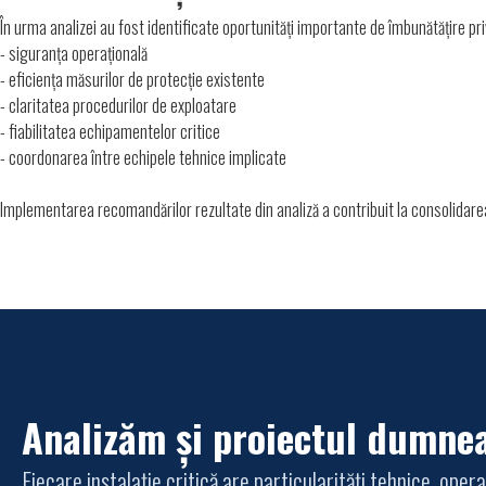
În urma analizei au fost identificate oportunități importante de îmbunătățire pri
- siguranța operațională
- eficiența măsurilor de protecție existente
- claritatea procedurilor de exploatare
- fiabilitatea echipamentelor critice
- coordonarea între echipele tehnice implicate
Implementarea recomandărilor rezultate din analiză a contribuit la consolidarea 
Analizăm și proiectul dumne
Fiecare instalație critică are particularități tehnice, oper