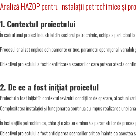
Analiză HAZOP pentru instalații petrochimice și pr
1. Contextul proiectului
În cadrul unui proiect industrial din sectorul petrochimic, echipa a participat l
Procesul analizat implica echipamente critice, parametri operaționali variabili ș
Obiectivul proiectului a fost identificarea scenariilor care puteau afecta conti
2. De ce a fost inițiat proiectul
Proiectul a fost inițiat în contextul revizuirii condițiilor de operare, al actuali
Complexitatea instalației și funcționarea continuă au impus realizarea unei anali
În instalațiile petrochimice, chiar și o abatere minoră a parametrilor de proces 
Obiectivul proiectului a fost anticiparea scenariilor critice înainte ca acestea 