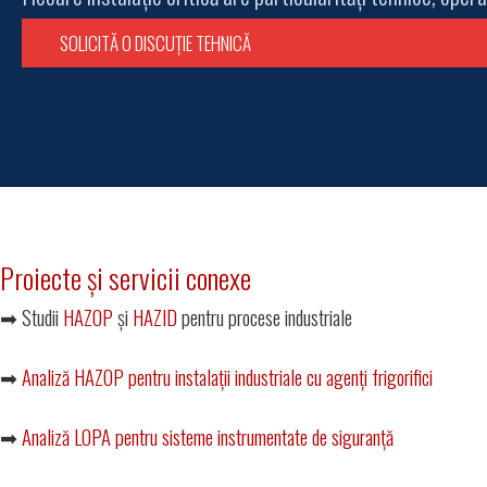
SOLICITĂ O DISCUȚIE TEHNICĂ
Proiecte și servicii conexe
➡ Studii
HAZOP
și
HAZID
pentru procese industriale
➡
Analiză HAZOP pentru instalații industriale cu agenți frigorifici
➡
Analiză LOPA pentru sisteme instrumentate de siguranță