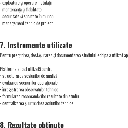
- exploatare și operare instalații
- mentenanță și fiabilitate
- securitate și sănătate în muncă
- management tehnic de proiect
7. Instrumente utilizate
Pentru pregătirea, desfășurarea și documentarea studiului, echipa a utilizat ap
Platforma a fost utilizată pentru:
• structurarea sesiunilor de analiză
•
evaluarea scenariilor operaționale
• înregistrarea observațiilor tehnice
• formularea recomandărilor rezultate din studiu
• centralizarea și urmărirea acțiunilor tehnice
8. Rezultate obținute