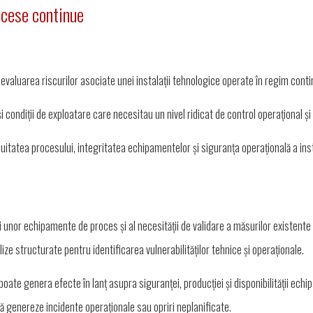
ocese continue
a evaluarea riscurilor asociate unei instalații tehnologice operate în regim conti
i condiții de exploatare care necesitau un nivel ridicat de control operațional ș
nuitatea procesului, integritatea echipamentelor și siguranța operațională a inst
zării unor echipamente de proces și al necesității de validare a măsurilor existente
ze structurate pentru identificarea vulnerabilităților tehnice și operaționale.
poate genera efecte în lanț asupra siguranței, producției și disponibilității echi
să genereze incidente operaționale sau opriri neplanificate.