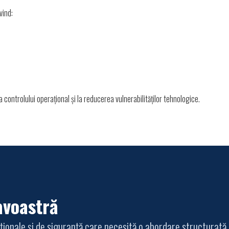
vind:
controlului operațional și la reducerea vulnerabilităților tehnologice.
avoastră
aționale și de siguranță care necesită o abordare structurată ș