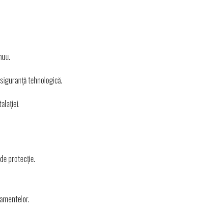
nuu.
i siguranță tehnologică.
alației.
 de protecție.
pamentelor.