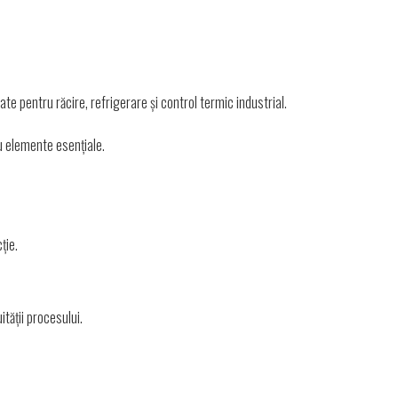
zate pentru răcire, refrigerare și control termic industrial.
u elemente esențiale.
ție.
tății procesului.