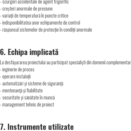
- scurgeri accidentale de agent frigorific
- creșteri anormale de presiune
- variații de temperatură în puncte critice
- indisponibilitatea unor echipamente de control
- răspunsul sistemelor de protecție în condiții anormale
6. Echipa implicată
La desfășurarea proiectului au participat specialiști din domenii complementar
- inginerie de proces
- operare instalații
- automatizări și sisteme de siguranță
- mentenanță și fiabilitate
- securitate și sănătate în muncă
- management tehnic de proiect
7. Instrumente utilizate