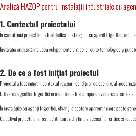
Analiză HAZOP pentru instalații industriale cu agenț
1. Contextul proiectului
În cadrul unui proiect industrial dedicat instalațiilor cu agenți frigorifici, echi
Instalația analizată includea echipamente critice, circuite tehnologice și punc
2. De ce a fost inițiat proiectul
Proiectul a fost inițiat în contextul revizuirii condițiilor de operare, al moderni
Utilizarea agenților frigorifici în medii industriale impune evaluarea atentă a sc
În instalațiile cu agenți frigorifici, chiar și o abatere aparent minoră poate ge
Obiectivul proiectului a fost identificarea din timp a scenariilor critice și reduc