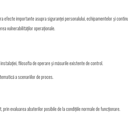
nera efecte importante asupra siguranței personalului, echipamentelor și continui
erea vulnerabilităților operaționale.
nstalației, filosofia de operare și măsurile existente de control.
tematică a scenariilor de proces.
t, prin evaluarea abaterilor posibile de la condițiile normale de funcționare.