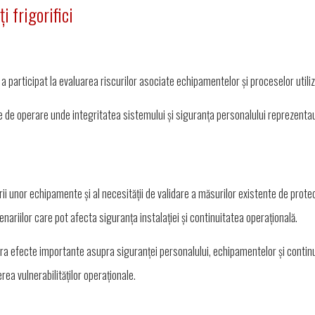
i frigorifici
pa a participat la evaluarea riscurilor asociate echipamentelor și proceselor utili
te de operare unde integritatea sistemului și siguranța personalului reprezenta
zării unor echipamente și al necesității de validare a măsurilor existente de protec
enariilor care pot afecta siguranța instalației și continuitatea operațională.
nera efecte importante asupra siguranței personalului, echipamentelor și continui
erea vulnerabilităților operaționale.