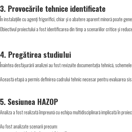
3. Provocările tehnice identificate
În instalațiile cu agenți frigorifici, chiar și o abatere aparent minoră poate ge
Obiectivul proiectului a fost identificarea din timp a scenariilor critice și reduc
4. Pregătirea studiului
Înaintea desfășurării analizei au fost revizuite documentația tehnică, schemele i
Această etapă a permis definirea cadrului tehnic necesar pentru evaluarea sis
5. Sesiunea HAZOP
Analiza a fost realizată împreună cu echipa multidisciplinară implicată în proiec
Au fost analizate scenarii precum: