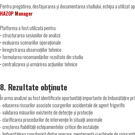
Pentru pregătirea, desfășurarea și documentarea studiului, echipa a utilizat apl
HAZOP Manager
Platforma a fost utilizată pentru:
•
structurarea sesiunilor de analiză
• evaluarea scenariilor operaționale
• înregistrarea observațiilor tehnice
• formularea recomandărilor rezultate din studiu
• centralizarea și urmărirea acțiunilor tehnice
8. Rezultate obținute
În urma analizei au fost identificate oportunități importante de îmbunătățire pri
- educerea riscurilor asociate scurgerilor accidentale de agent frigorific
- validarea măsurilor existente de detecție și protecție
- clarificarea procedurilor de intervenție în situații anormale
- creșterea fiabilității echipamentelor critice din instalație
- îmbunătățirea coordonării dintre operare, mentenanță și echipele de siguranț