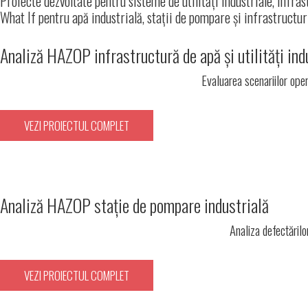
Proiecte dezvoltate pentru sisteme de utilități industriale, infra
What If pentru apă industrială, stații de pompare și infrastructu
Analiză HAZOP infrastructură de apă și utilități ind
Evaluarea scenariilor opera
VEZI PROIECTUL COMPLET
Analiză HAZOP stație de pompare industrială
Analiza defectărilor
VEZI PROIECTUL COMPLET