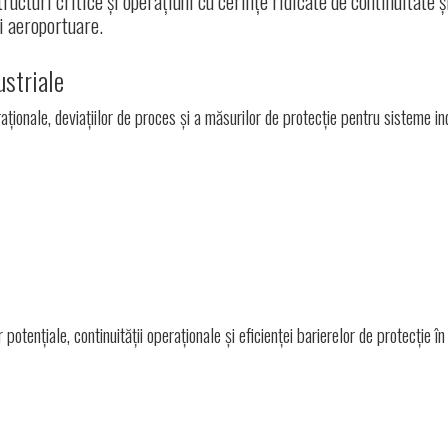
structuri critice și operațiuni cu cerințe ridicate de continuitate
ri aeroportuare.
ustriale
ționale, deviațiilor de proces și a măsurilor de protecție pentru sisteme indu
 potențiale, continuității operaționale și eficienței barierelor de protecție în 