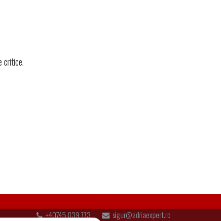
 critice.
+40745 039 773
sigur@adriaexpert.ro