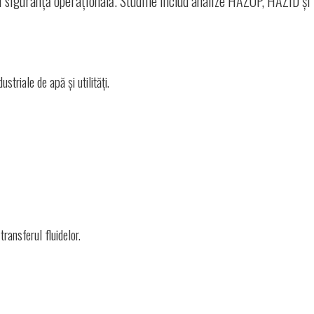
 și siguranță operațională. Studiile includ analize HAZOP, HAZID și
striale de apă și utilități.
transferul fluidelor.