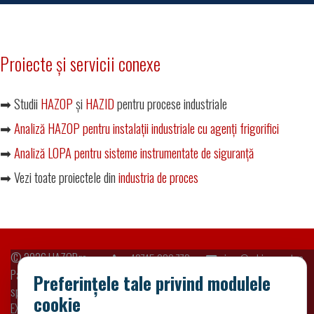
Proiecte și servicii conexe
➡ Studii
HAZOP
și
HAZID
pentru procese industriale
➡
Analiză HAZOP pentru instalații industriale cu agenți frigorifici
➡
Analiză LOPA pentru sisteme instrumentate de siguranță
➡ Vezi toate proiectele din
industria de proces
© 2026
HAZOP.ro
+40745 039 773
sigur@adriaexpert.ro
Parte din platformele
Preferințele tale privind modulele
specializate ADRIA
cookie
EXPERT