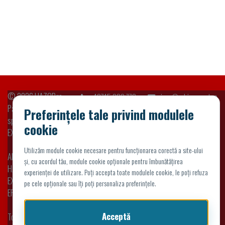
© 2026
HAZOP.ro
+40745 039 773
sigur@adriaexpert.ro
Parte din platformele
Preferințele tale privind modulele
specializate ADRIA
cookie
EXPERT
Utilizăm module cookie necesare pentru funcționarea corectă a site-ului
ADRIA EXPERT
|
și, cu acordul tău, module cookie opționale pentru îmbunătățirea
HAZOP.RO
|
FMEA.RO
|
experienței de utilizare. Poți accepta toate modulele cookie, le poți refuza
EXPERT ACADEMY
|
pe cele opționale sau îți poți personaliza preferințele.
ERGONOM.RO
Acceptă
Toate drepturile